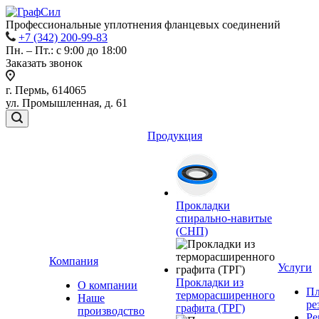
Профессиональные уплотнения фланцевых соединений
+7 (342) 200-99-83
Пн. – Пт.: с 9:00 до 18:00
Заказать звонок
г. Пермь, 614065
ул. Промышленная, д. 61
Продукция
Прокладки
спирально-навитые
(СНП)
Компания
Услуги
Прокладки из
О компании
Пл
терморасширенного
Наше
ре
графита (ТРГ)
производство
Ре