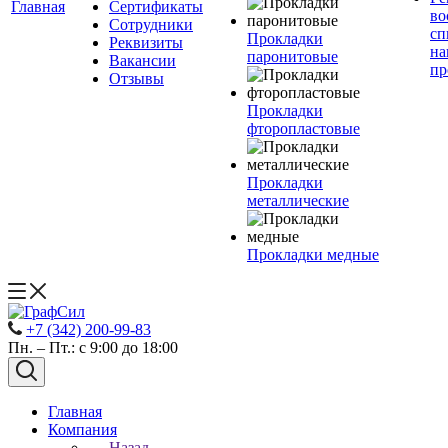
Главная
Сертификаты
во
Сотрудники
сп
Прокладки
Реквизиты
на
паронитовые
Вакансии
пр
Отзывы
Прокладки
фторопластовые
Прокладки
металлические
Прокладки медные
+7 (342) 200-99-83
Пн. – Пт.: с 9:00 до 18:00
Главная
Компания
Назад